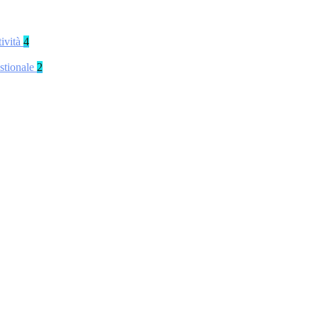
tività
4
stionale
2