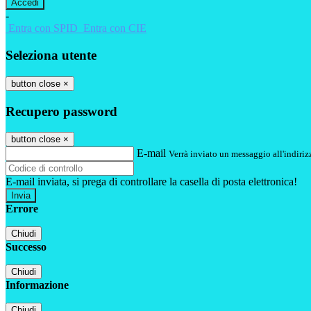
-
Entra con SPID
Entra con CIE
Seleziona utente
button close
×
Recupero password
button close
×
E-mail
Verrà inviato un messaggio all'indirizz
E-mail inviata, si prega di controllare la casella di posta elettronica!
Errore
Chiudi
Successo
Chiudi
Informazione
Chiudi