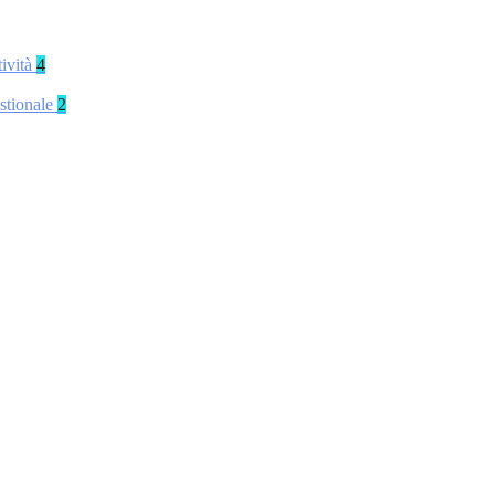
tività
4
stionale
2