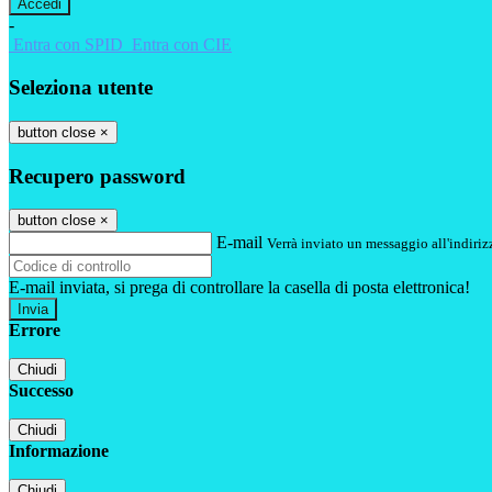
-
Entra con SPID
Entra con CIE
Seleziona utente
button close
×
Recupero password
button close
×
E-mail
Verrà inviato un messaggio all'indirizz
E-mail inviata, si prega di controllare la casella di posta elettronica!
Errore
Chiudi
Successo
Chiudi
Informazione
Chiudi