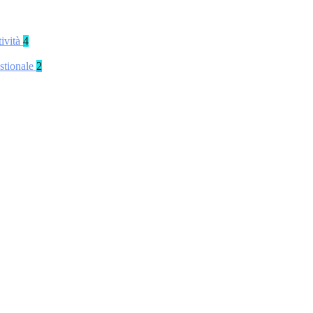
tività
4
stionale
2