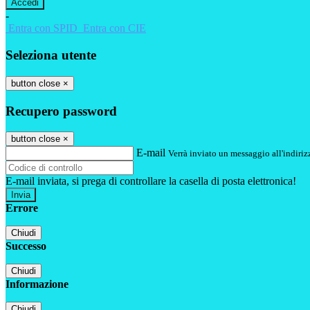
-
Entra con SPID
Entra con CIE
Seleziona utente
button close
×
Recupero password
button close
×
E-mail
Verrà inviato un messaggio all'indirizz
E-mail inviata, si prega di controllare la casella di posta elettronica!
Errore
Chiudi
Successo
Chiudi
Informazione
Chiudi