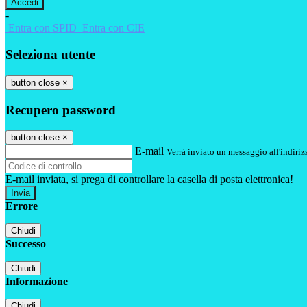
-
Entra con SPID
Entra con CIE
Seleziona utente
button close
×
Recupero password
button close
×
E-mail
Verrà inviato un messaggio all'indirizz
E-mail inviata, si prega di controllare la casella di posta elettronica!
Errore
Chiudi
Successo
Chiudi
Informazione
Chiudi