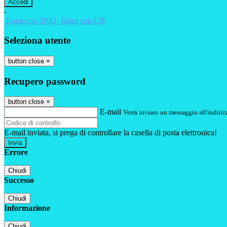
-
Entra con SPID
Entra con CIE
Seleziona utente
button close
×
Recupero password
button close
×
E-mail
Verrà inviato un messaggio all'indirizz
E-mail inviata, si prega di controllare la casella di posta elettronica!
Errore
Chiudi
Successo
Chiudi
Informazione
Chiudi