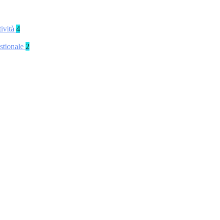
tività
4
stionale
2