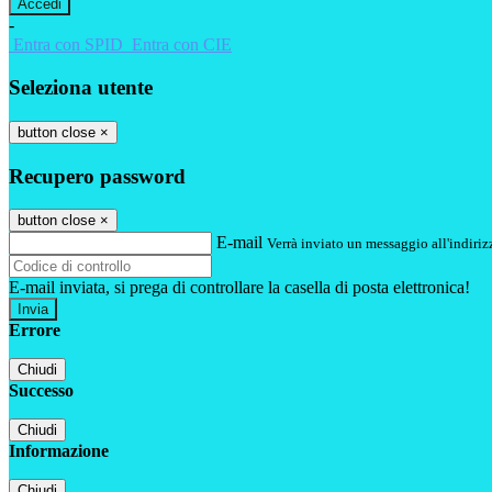
-
Entra con SPID
Entra con CIE
Seleziona utente
button close
×
Recupero password
button close
×
E-mail
Verrà inviato un messaggio all'indirizz
E-mail inviata, si prega di controllare la casella di posta elettronica!
Errore
Chiudi
Successo
Chiudi
Informazione
Chiudi