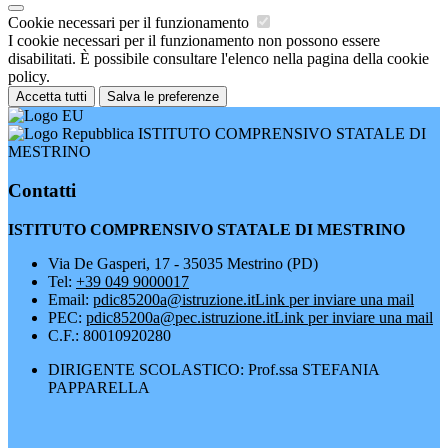
Cookie necessari per il funzionamento
I cookie necessari per il funzionamento non possono essere
disabilitati. È possibile consultare l'elenco nella pagina della cookie
policy.
Accetta tutti
Salva le preferenze
ISTITUTO COMPRENSIVO STATALE DI
MESTRINO
Contatti
ISTITUTO COMPRENSIVO STATALE DI MESTRINO
Via De Gasperi, 17 - 35035 Mestrino (PD)
Tel:
+39 049 9000017
Email:
pdic85200a@istruzione.it
Link per inviare una mail
PEC:
pdic85200a@pec.istruzione.it
Link per inviare una mail
C.F.: 80010920280
DIRIGENTE SCOLASTICO: Prof.ssa STEFANIA
PAPPARELLA