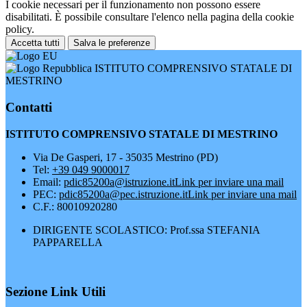
I cookie necessari per il funzionamento non possono essere
disabilitati. È possibile consultare l'elenco nella pagina della cookie
policy.
Accetta tutti
Salva le preferenze
ISTITUTO COMPRENSIVO STATALE DI
MESTRINO
Contatti
ISTITUTO COMPRENSIVO STATALE DI MESTRINO
Via De Gasperi, 17 - 35035 Mestrino (PD)
Tel:
+39 049 9000017
Email:
pdic85200a@istruzione.it
Link per inviare una mail
PEC:
pdic85200a@pec.istruzione.it
Link per inviare una mail
C.F.: 80010920280
DIRIGENTE SCOLASTICO: Prof.ssa STEFANIA
PAPPARELLA
Sezione Link Utili