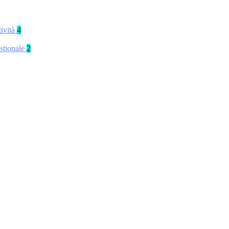
tività
4
stionale
2