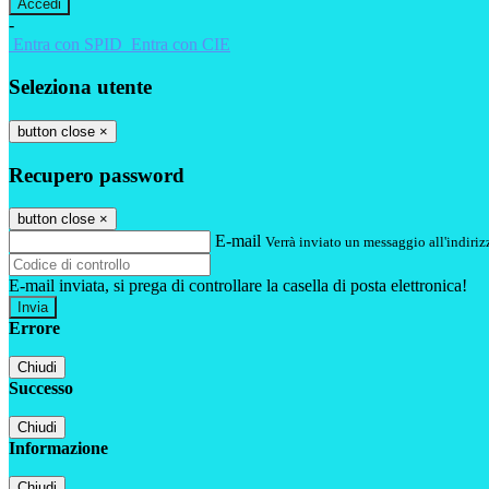
-
Entra con SPID
Entra con CIE
Seleziona utente
button close
×
Recupero password
button close
×
E-mail
Verrà inviato un messaggio all'indirizz
E-mail inviata, si prega di controllare la casella di posta elettronica!
Errore
Chiudi
Successo
Chiudi
Informazione
Chiudi