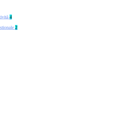
tività
4
stionale
2