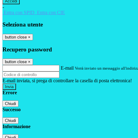
-
Entra con SPID
Entra con CIE
Seleziona utente
button close
×
Recupero password
button close
×
E-mail
Verrà inviato un messaggio all'indirizz
E-mail inviata, si prega di controllare la casella di posta elettronica!
Errore
Chiudi
Successo
Chiudi
Informazione
Chiudi