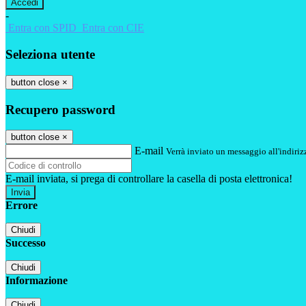
-
Entra con SPID
Entra con CIE
Seleziona utente
button close
×
Recupero password
button close
×
E-mail
Verrà inviato un messaggio all'indirizz
E-mail inviata, si prega di controllare la casella di posta elettronica!
Errore
Chiudi
Successo
Chiudi
Informazione
Chiudi