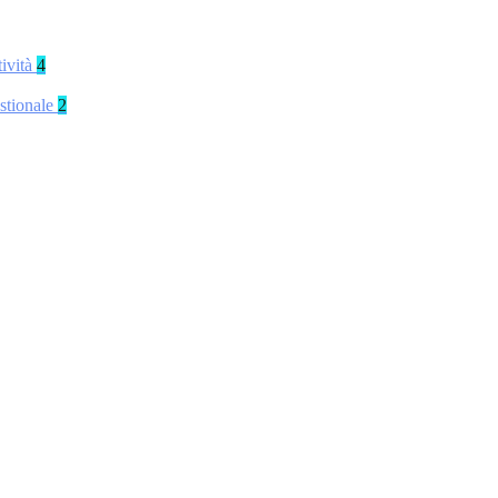
tività
4
stionale
2