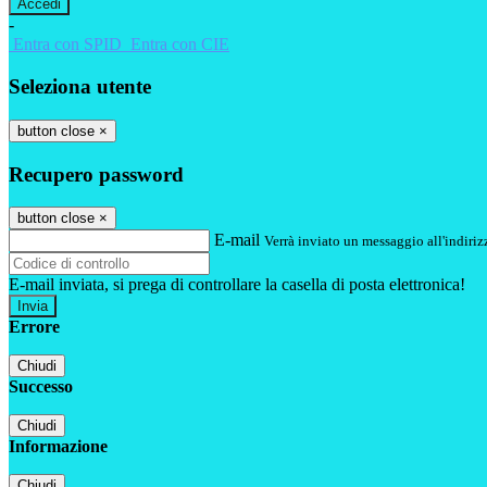
-
Entra con SPID
Entra con CIE
Seleziona utente
button close
×
Recupero password
button close
×
E-mail
Verrà inviato un messaggio all'indirizz
E-mail inviata, si prega di controllare la casella di posta elettronica!
Errore
Chiudi
Successo
Chiudi
Informazione
Chiudi