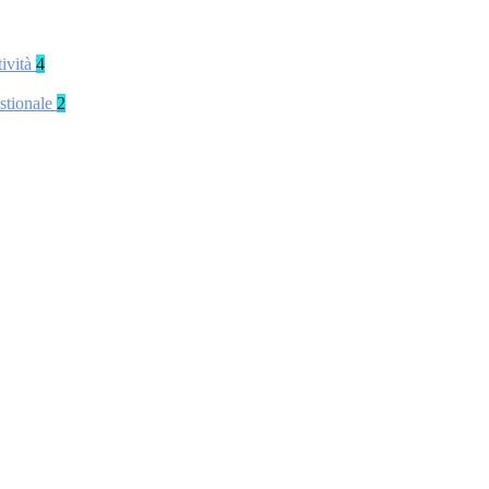
tività
4
stionale
2