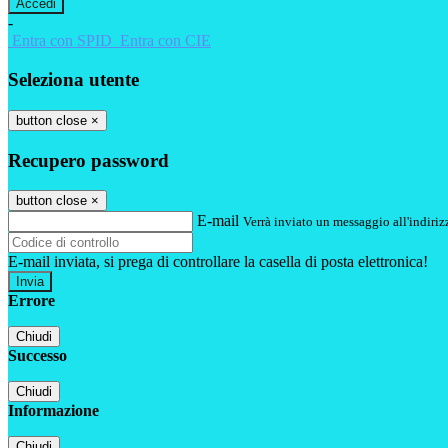
-
Entra con SPID
Entra con CIE
Seleziona utente
button close
×
Recupero password
button close
×
E-mail
Verrà inviato un messaggio all'indirizz
E-mail inviata, si prega di controllare la casella di posta elettronica!
Errore
Chiudi
Successo
Chiudi
Informazione
Chiudi