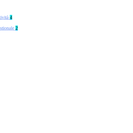
tività
4
stionale
2