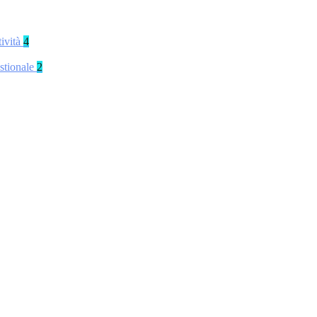
tività
4
stionale
2