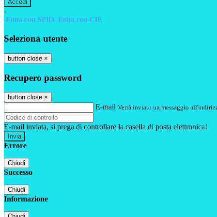
-
Entra con SPID
Entra con CIE
Seleziona utente
button close
×
Recupero password
button close
×
E-mail
Verrà inviato un messaggio all'indirizz
E-mail inviata, si prega di controllare la casella di posta elettronica!
Errore
Chiudi
Successo
Chiudi
Informazione
Chiudi