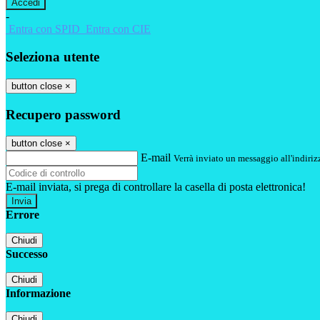
-
Entra con SPID
Entra con CIE
Seleziona utente
button close
×
Recupero password
button close
×
E-mail
Verrà inviato un messaggio all'indirizz
E-mail inviata, si prega di controllare la casella di posta elettronica!
Errore
Chiudi
Successo
Chiudi
Informazione
Chiudi