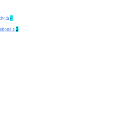
tività
4
stionale
2