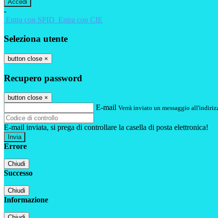
-
Entra con SPID
Entra con CIE
Seleziona utente
button close
×
Recupero password
button close
×
E-mail
Verrà inviato un messaggio all'indirizz
E-mail inviata, si prega di controllare la casella di posta elettronica!
Errore
Chiudi
Successo
Chiudi
Informazione
Chiudi