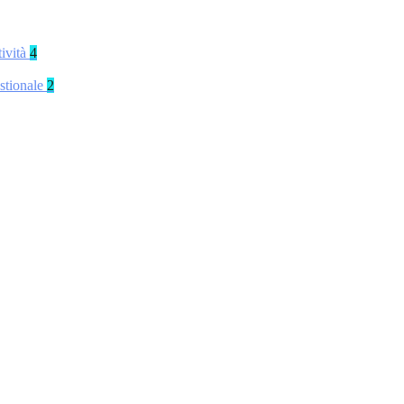
tività
4
stionale
2