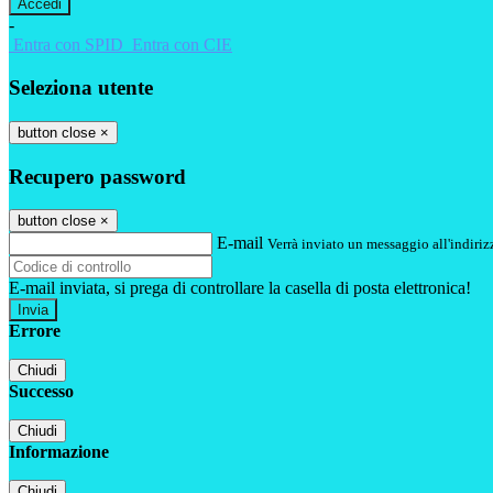
-
Entra con SPID
Entra con CIE
Seleziona utente
button close
×
Recupero password
button close
×
E-mail
Verrà inviato un messaggio all'indirizz
E-mail inviata, si prega di controllare la casella di posta elettronica!
Errore
Chiudi
Successo
Chiudi
Informazione
Chiudi