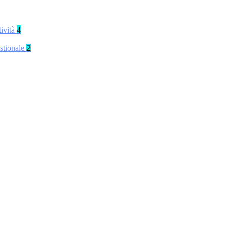
tività
4
stionale
2