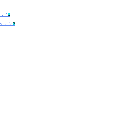
tività
4
stionale
2