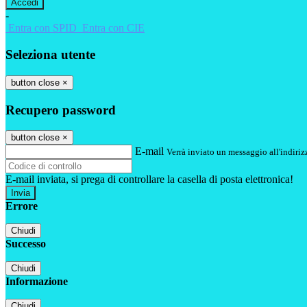
-
Entra con SPID
Entra con CIE
Seleziona utente
button close
×
Recupero password
button close
×
E-mail
Verrà inviato un messaggio all'indirizz
E-mail inviata, si prega di controllare la casella di posta elettronica!
Errore
Chiudi
Successo
Chiudi
Informazione
Chiudi