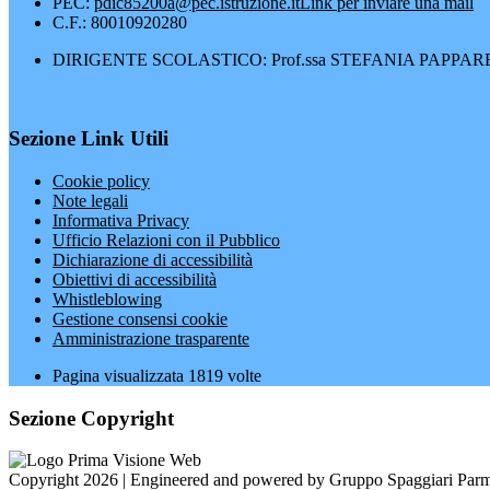
PEC:
pdic85200a@pec.istruzione.it
Link per inviare una mail
C.F.: 80010920280
DIRIGENTE SCOLASTICO: Prof.ssa STEFANIA PAPPA
Sezione Link Utili
Cookie policy
Note legali
Informativa Privacy
Ufficio Relazioni con il Pubblico
Dichiarazione di accessibilità
Obiettivi di accessibilità
Whistleblowing
Gestione consensi cookie
Amministrazione trasparente
Pagina visualizzata
1819
volte
Sezione Copyright
Copyright 2026 | Engineered and powered by Gruppo Spaggiari Parm