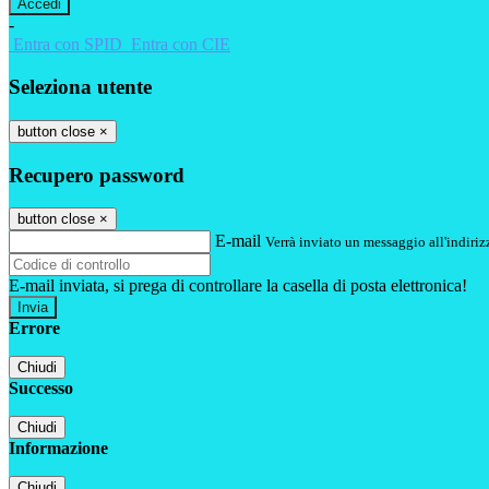
-
Entra con SPID
Entra con CIE
Seleziona utente
button close
×
Recupero password
button close
×
E-mail
Verrà inviato un messaggio all'indirizz
E-mail inviata, si prega di controllare la casella di posta elettronica!
Errore
Chiudi
Successo
Chiudi
Informazione
Chiudi