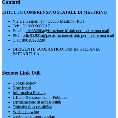
Contatti
ISTITUTO COMPRENSIVO STATALE DI MESTRINO
Via De Gasperi, 17 - 35035 Mestrino (PD)
Tel:
+39 049 9000017
Email:
pdic85200a@istruzione.it
Link per inviare una mail
PEC:
pdic85200a@pec.istruzione.it
Link per inviare una mail
C.F.: 80010920280
DIRIGENTE SCOLASTICO: Prof.ssa STEFANIA
PAPPARELLA
Sezione Link Utili
Cookie policy
Note legali
Informativa Privacy
Ufficio Relazioni con il Pubblico
Dichiarazione di accessibilità
Obiettivi di accessibilità
Whistleblowing
Gestione consensi cookie