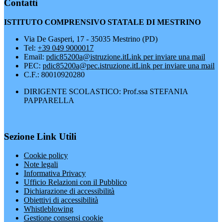
Contatti
ISTITUTO COMPRENSIVO STATALE DI MESTRINO
Via De Gasperi, 17 - 35035 Mestrino (PD)
Tel:
+39 049 9000017
Email:
pdic85200a@istruzione.it
Link per inviare una mail
PEC:
pdic85200a@pec.istruzione.it
Link per inviare una mail
C.F.: 80010920280
DIRIGENTE SCOLASTICO: Prof.ssa STEFANIA
PAPPARELLA
Sezione Link Utili
Cookie policy
Note legali
Informativa Privacy
Ufficio Relazioni con il Pubblico
Dichiarazione di accessibilità
Obiettivi di accessibilità
Whistleblowing
Gestione consensi cookie