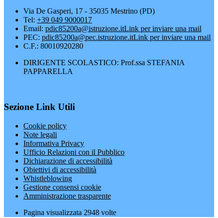
Via De Gasperi, 17 - 35035 Mestrino (PD)
Tel:
+39 049 9000017
Email:
pdic85200a@istruzione.it
Link per inviare una mail
PEC:
pdic85200a@pec.istruzione.it
Link per inviare una mail
C.F.: 80010920280
DIRIGENTE SCOLASTICO: Prof.ssa STEFANIA
PAPPARELLA
Sezione Link Utili
Cookie policy
Note legali
Informativa Privacy
Ufficio Relazioni con il Pubblico
Dichiarazione di accessibilità
Obiettivi di accessibilità
Whistleblowing
Gestione consensi cookie
Amministrazione trasparente
Pagina visualizzata
2948
volte