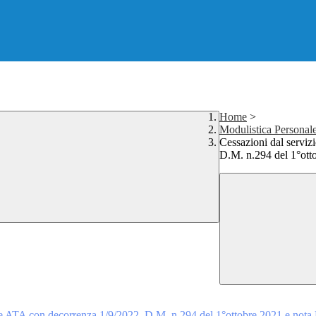
Home
>
Modulistica Personale
Cessazioni dal serviz
D.M. n.294 del 1°ott
o e ATA con decorrenza 1/9/2022. D.M. n.294 del 1°ottobre 2021 e nota