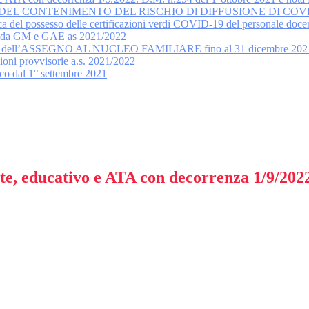
 DEL CONTENIMENTO DEL RISCHIO Dl DIFFUSIONE DI COV
rifica del possesso delle certificazioni verdi COVID-19 del personale 
nte da GM e GAE as 2021/2022
tituto dell’ASSEGNO AL NUCLEO FAMILIARE fino al 31 dicembre 202
oni provvisorie a.s. 2021/2022
ico dal 1° settembre 2021
nte, educativo e ATA con decorrenza 1/9/202