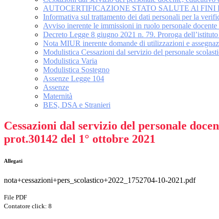
AUTOCERTIFICAZIONE STATO SALUTE Al FINI
Informativa sul trattamento dei dati personali per la ve
Avviso inerente le immissioni in ruolo personale doce
Decreto Legge 8 giugno 2021 n. 79. Proroga dell’is
Nota MIUR inerente domande di utilizzazioni e assegnazi
Modulistica Cessazioni dal servizio del personale scolast
Modulistica Varia
Modulistica Sostegno
Assenze Legge 104
Assenze
Maternità
BES, DSA e Stranieri
Cessazioni dal servizio del personale doce
prot.30142 del 1° ottobre 2021
Allegati
nota+cessazioni+pers_scolastico+2022_1752704-10-2021.pdf
File PDF
Contatore click: 8