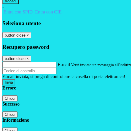
-
Entra con SPID
Entra con CIE
Seleziona utente
button close
×
Recupero password
button close
×
E-mail
Verrà inviato un messaggio all'indirizz
E-mail inviata, si prega di controllare la casella di posta elettronica!
Errore
Chiudi
Successo
Chiudi
Informazione
Chiudi