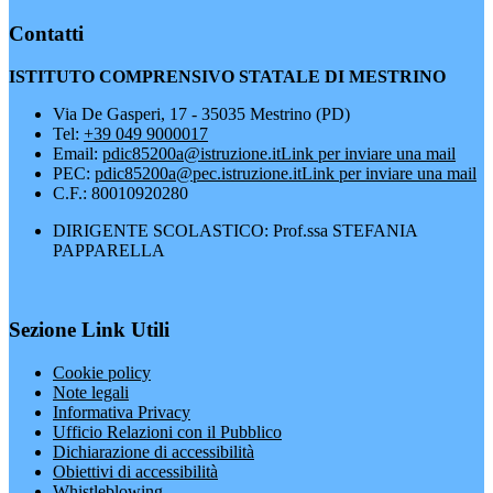
Contatti
ISTITUTO COMPRENSIVO STATALE DI MESTRINO
Via De Gasperi, 17 - 35035 Mestrino (PD)
Tel:
+39 049 9000017
Email:
pdic85200a@istruzione.it
Link per inviare una mail
PEC:
pdic85200a@pec.istruzione.it
Link per inviare una mail
C.F.: 80010920280
DIRIGENTE SCOLASTICO: Prof.ssa STEFANIA
PAPPARELLA
Sezione Link Utili
Cookie policy
Note legali
Informativa Privacy
Ufficio Relazioni con il Pubblico
Dichiarazione di accessibilità
Obiettivi di accessibilità
Whistleblowing