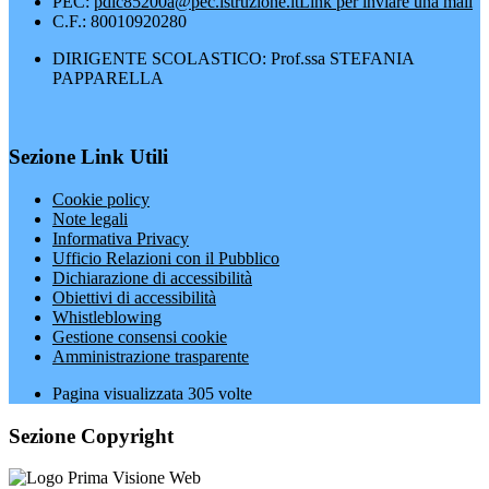
PEC:
pdic85200a@pec.istruzione.it
Link per inviare una mail
C.F.: 80010920280
DIRIGENTE SCOLASTICO: Prof.ssa STEFANIA
PAPPARELLA
Sezione Link Utili
Cookie policy
Note legali
Informativa Privacy
Ufficio Relazioni con il Pubblico
Dichiarazione di accessibilità
Obiettivi di accessibilità
Whistleblowing
Gestione consensi cookie
Amministrazione trasparente
Pagina visualizzata
305
volte
Sezione Copyright