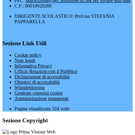
PEC:
pdic85200a@pec.istruzione.it
Link per inviare una mail
C.F.: 80010920280
DIRIGENTE SCOLASTICO: Prof.ssa STEFANIA
PAPPARELLA
Sezione Link Utili
Cookie policy
Note legali
Informativa Privacy
Ufficio Relazioni con il Pubblico
Dichiarazione di accessibilità
Obiettivi di accessibilità
Whistleblowing
Gestione consensi cookie
Amministrazione trasparente
Pagina visualizzata
324
volte
Sezione Copyright