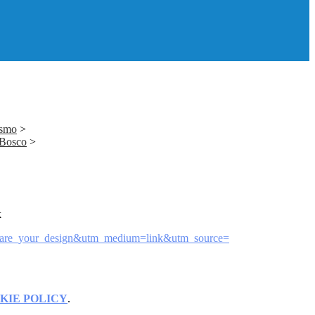
ismo
>
 Bosco
>
k
are_your_design&
utm_medium=link&utm_source=
KIE POLICY
.