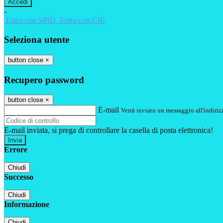
-
Entra con SPID
Entra con CIE
Seleziona utente
button close
×
Recupero password
button close
×
E-mail
Verrà inviato un messaggio all'indirizz
E-mail inviata, si prega di controllare la casella di posta elettronica!
Errore
Chiudi
Successo
Chiudi
Informazione
Chiudi