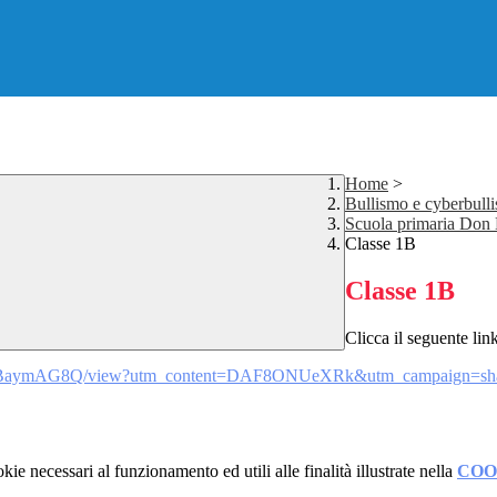
Home
>
Bullismo e cyberbull
Scuola primaria Don
Classe 1B
Classe 1B
Clicca il seguente lin
BaymAG8Q/view?
utm_content=DAF8ONUeXRk&utm_
campaign=sh
kie necessari al funzionamento ed utili alle finalità illustrate nella
COO