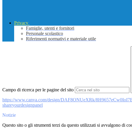
Privacy
Famiglie, utenti e fornitori
Personale scolastico
Riferimenti normativi e materiale utile
Campo di ricerca per le pagine del sito
https://www.canva.com/design/
DAF8ONUeXRk/
8H9657eCw0IoI7
shareyourdesignpanel
Notizie
Questo sito o gli strumenti terzi da questo utilizzati si avvalgono di coo