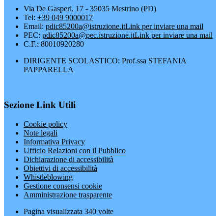
Via De Gasperi, 17 - 35035 Mestrino (PD)
Tel:
+39 049 9000017
Email:
pdic85200a@istruzione.it
Link per inviare una mail
PEC:
pdic85200a@pec.istruzione.it
Link per inviare una mail
C.F.: 80010920280
DIRIGENTE SCOLASTICO: Prof.ssa STEFANIA
PAPPARELLA
Sezione Link Utili
Cookie policy
Note legali
Informativa Privacy
Ufficio Relazioni con il Pubblico
Dichiarazione di accessibilità
Obiettivi di accessibilità
Whistleblowing
Gestione consensi cookie
Amministrazione trasparente
Pagina visualizzata
340
volte