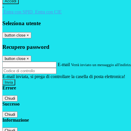
-
Entra con SPID
Entra con CIE
Seleziona utente
button close
×
Recupero password
button close
×
E-mail
Verrà inviato un messaggio all'indirizz
E-mail inviata, si prega di controllare la casella di posta elettronica!
Errore
Chiudi
Successo
Chiudi
Informazione
Chiudi