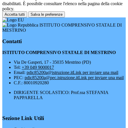
disabilitati. È possibile consultare l'elenco nella pagina della cookie
policy.
Accetta tutti
Salva le preferenze
ISTITUTO COMPRENSIVO STATALE DI
MESTRINO
Contatti
ISTITUTO COMPRENSIVO STATALE DI MESTRINO
Via De Gasperi, 17 - 35035 Mestrino (PD)
Tel:
+39 049 9000017
Email:
pdic85200a@istruzione.it
Link per inviare una mail
PEC:
pdic85200a@pec.istruzione.it
Link per inviare una mail
C.F.: 80010920280
DIRIGENTE SCOLASTICO: Prof.ssa STEFANIA
PAPPARELLA
Sezione Link Utili