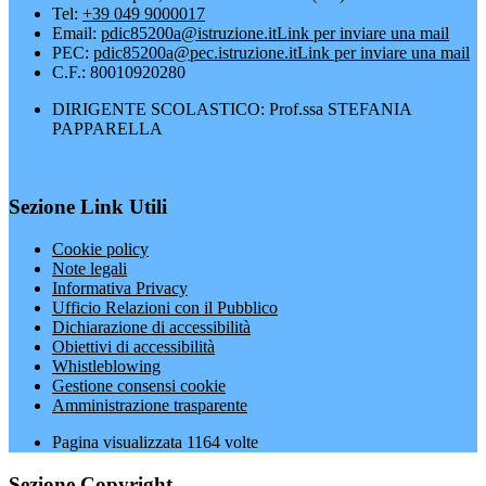
Tel:
+39 049 9000017
Email:
pdic85200a@istruzione.it
Link per inviare una mail
PEC:
pdic85200a@pec.istruzione.it
Link per inviare una mail
C.F.: 80010920280
DIRIGENTE SCOLASTICO: Prof.ssa STEFANIA
PAPPARELLA
Sezione Link Utili
Cookie policy
Note legali
Informativa Privacy
Ufficio Relazioni con il Pubblico
Dichiarazione di accessibilità
Obiettivi di accessibilità
Whistleblowing
Gestione consensi cookie
Amministrazione trasparente
Pagina visualizzata
1164
volte
Sezione Copyright