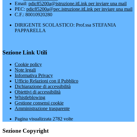
Email:
pdic85200a@istruzione.it
Link per inviare una mail
PEC:
pdic85200a@pec.istruzione.it
Link per inviare una mail
C.F.: 80010920280
DIRIGENTE SCOLASTICO: Prof.ssa STEFANIA
PAPPARELLA
Sezione Link Utili
Cookie policy
Note legali
Informativa Privacy
Ufficio Relazioni con il Pubblico
Dichiarazione di accessibilità
Obiettivi di accessibilità
Whistleblowing
Gestione consensi cookie
Amministrazione trasparente
Pagina visualizzata
2782
volte
Sezione Copyright