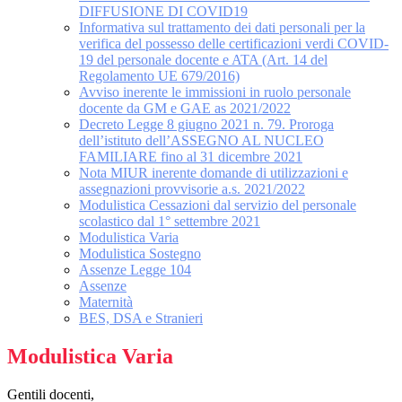
DIFFUSIONE DI COVID19
Informativa sul trattamento dei dati personali per la
verifica del possesso delle certificazioni verdi COVID-
19 del personale docente e ATA (Art. 14 del
Regolamento UE 679/2016)
Avviso inerente le immissioni in ruolo personale
docente da GM e GAE as 2021/2022
Decreto Legge 8 giugno 2021 n. 79. Proroga
dell’istituto dell’ASSEGNO AL NUCLEO
FAMILIARE fino al 31 dicembre 2021
Nota MIUR inerente domande di utilizzazioni e
assegnazioni provvisorie a.s. 2021/2022
Modulistica Cessazioni dal servizio del personale
scolastico dal 1° settembre 2021
Modulistica Varia
Modulistica Sostegno
Assenze Legge 104
Assenze
Maternità
BES, DSA e Stranieri
Modulistica Varia
Gentili docenti,