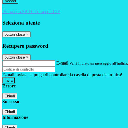
-
Entra con SPID
Entra con CIE
Seleziona utente
button close
×
Recupero password
button close
×
E-mail
Verrà inviato un messaggio all'indirizz
E-mail inviata, si prega di controllare la casella di posta elettronica!
Errore
Chiudi
Successo
Chiudi
Informazione
Chiudi