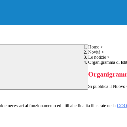
Home
>
Novità
>
Le notizie
>
Organigramma di Isti
Organigramma
Si pubblica il Nuovo
kie necessari al funzionamento ed utili alle finalità illustrate nella
COO