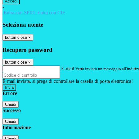
-
Entra con SPID
Entra con CIE
Seleziona utente
button close
×
Recupero password
button close
×
E-mail
Verrà inviato un messaggio all'indirizz
E-mail inviata, si prega di controllare la casella di posta elettronica!
Errore
Chiudi
Successo
Chiudi
Informazione
Chiudi