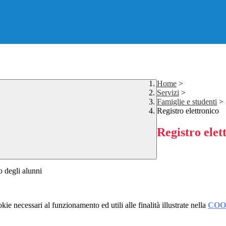
Home
>
Servizi
>
Famiglie e studenti
>
Registro elettronico
Registro elet
o degli alunni
kie necessari al funzionamento ed utili alle finalità illustrate nella
COO