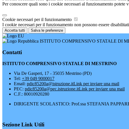
Per conoscere quali sono i cookie necessari al funzionamento potete v
Cookie necessari per il funzionamento
I cookie necessari per il funzionamento non possono essere disabilitati.
Accetta tutti
Salva le preferenze
ISTITUTO COMPRENSIVO STATALE DI M
Contatti
ISTITUTO COMPRENSIVO STATALE DI MESTRINO
Via De Gasperi, 17 - 35035 Mestrino (PD)
Tel:
+39 049 9000017
Email:
pdic85200a@istruzione.it
Link per inviare una mail
PEC:
pdic85200a@pec.istruzione.it
Link per inviare una mail
C.F.: 80010920280
DIRIGENTE SCOLASTICO: Prof.ssa STEFANIA PAPPA
Sezione Link Utili