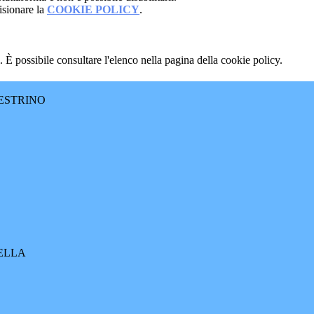
isionare la
COOKIE POLICY
.
 È possibile consultare l'elenco nella pagina della cookie policy.
ESTRINO
RELLA