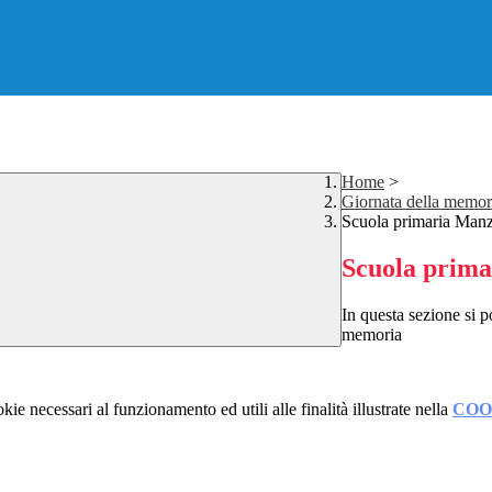
Home
>
Giornata della memor
Scuola primaria Man
Scuola prim
In questa sezione si p
memoria
kie necessari al funzionamento ed utili alle finalità illustrate nella
COO