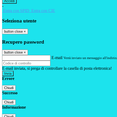
-
Entra con SPID
Entra con CIE
Seleziona utente
button close
×
Recupero password
button close
×
E-mail
Verrà inviato un messaggio all'indirizz
E-mail inviata, si prega di controllare la casella di posta elettronica!
Errore
Chiudi
Successo
Chiudi
Informazione
Chiudi