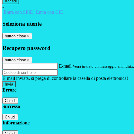
-
Entra con SPID
Entra con CIE
Seleziona utente
button close
×
Recupero password
button close
×
E-mail
Verrà inviato un messaggio all'indirizz
E-mail inviata, si prega di controllare la casella di posta elettronica!
Errore
Chiudi
Successo
Chiudi
Informazione
Chiudi