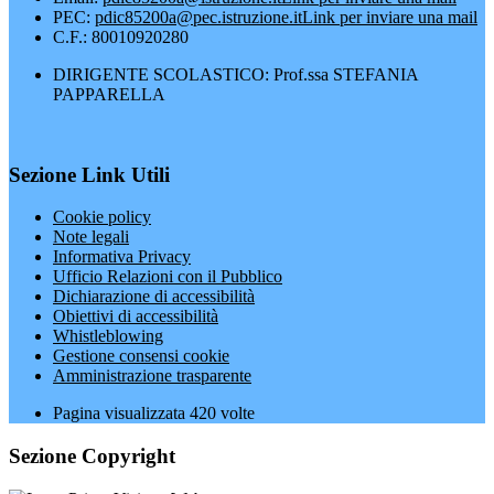
PEC:
pdic85200a@pec.istruzione.it
Link per inviare una mail
C.F.: 80010920280
DIRIGENTE SCOLASTICO: Prof.ssa STEFANIA
PAPPARELLA
Sezione Link Utili
Cookie policy
Note legali
Informativa Privacy
Ufficio Relazioni con il Pubblico
Dichiarazione di accessibilità
Obiettivi di accessibilità
Whistleblowing
Gestione consensi cookie
Amministrazione trasparente
Pagina visualizzata
420
volte
Sezione Copyright