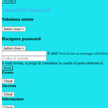
-
Entra con SPID
Entra con CIE
Seleziona utente
button close
×
Recupero password
button close
×
E-mail
Verrà inviato un messaggio all'indirizz
E-mail inviata, si prega di controllare la casella di posta elettronica!
Errore
Chiudi
Successo
Chiudi
Informazione
Chiudi