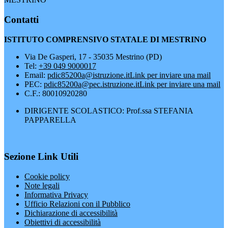
Contatti
ISTITUTO COMPRENSIVO STATALE DI MESTRINO
Via De Gasperi, 17 - 35035 Mestrino (PD)
Tel:
+39 049 9000017
Email:
pdic85200a@istruzione.it
Link per inviare una mail
PEC:
pdic85200a@pec.istruzione.it
Link per inviare una mail
C.F.: 80010920280
DIRIGENTE SCOLASTICO: Prof.ssa STEFANIA
PAPPARELLA
Sezione Link Utili
Cookie policy
Note legali
Informativa Privacy
Ufficio Relazioni con il Pubblico
Dichiarazione di accessibilità
Obiettivi di accessibilità