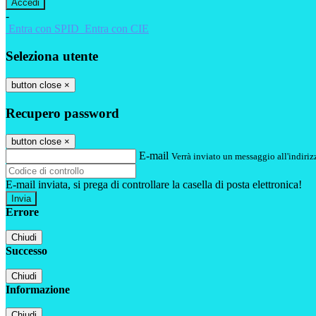
-
Entra con SPID
Entra con CIE
Seleziona utente
button close
×
Recupero password
button close
×
E-mail
Verrà inviato un messaggio all'indirizz
E-mail inviata, si prega di controllare la casella di posta elettronica!
Errore
Chiudi
Successo
Chiudi
Informazione
Chiudi