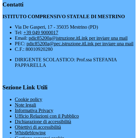
Contatti
ISTITUTO COMPRENSIVO STATALE DI MESTRINO
Via De Gasperi, 17 - 35035 Mestrino (PD)
Tel:
+39 049 9000017
Email:
pdic85200a@istruzione.it
Link per inviare una mail
PEC:
pdic85200a@pec.istruzione.it
Link per inviare una mail
C.F.: 80010920280
DIRIGENTE SCOLASTICO: Prof.ssa STEFANIA
PAPPARELLA
Sezione Link Utili
Cookie policy
Note legali
Informativa Privacy
Ufficio Relazioni con il Pubblico
Dichiarazione di accessibilità
Obiettivi di accessibilità
Whistleblowing