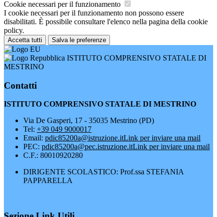
Cookie necessari per il funzionamento
I cookie necessari per il funzionamento non possono essere
disabilitati. È possibile consultare l'elenco nella pagina della cookie
policy.
Accetta tutti
Salva le preferenze
ISTITUTO COMPRENSIVO STATALE DI
MESTRINO
Contatti
ISTITUTO COMPRENSIVO STATALE DI MESTRINO
Via De Gasperi, 17 - 35035 Mestrino (PD)
Tel:
+39 049 9000017
Email:
pdic85200a@istruzione.it
Link per inviare una mail
PEC:
pdic85200a@pec.istruzione.it
Link per inviare una mail
C.F.: 80010920280
DIRIGENTE SCOLASTICO: Prof.ssa STEFANIA
PAPPARELLA
Sezione Link Utili