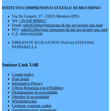
ISTITUTO COMPRENSIVO STATALE DI MESTRINO
Via De Gasperi, 17 - 35035 Mestrino (PD)
Tel:
+39 049 9000017
Email:
pdic85200a@istruzione.it
Link per inviare una mail
PEC:
pdic85200a@pec.istruzione.it
Link per inviare una mail
C.F.: 80010920280
DIRIGENTE SCOLASTICO: Prof.ssa STEFANIA
PAPPARELLA
Sezione Link Utili
Cookie policy
Note legali
Informativa Privacy
Ufficio Relazioni con il Pubblico
Dichiarazione di accessibilità
Obiettivi di accessibilità
Whistleblowing
Gestione consensi cookie
Amministrazione trasparente