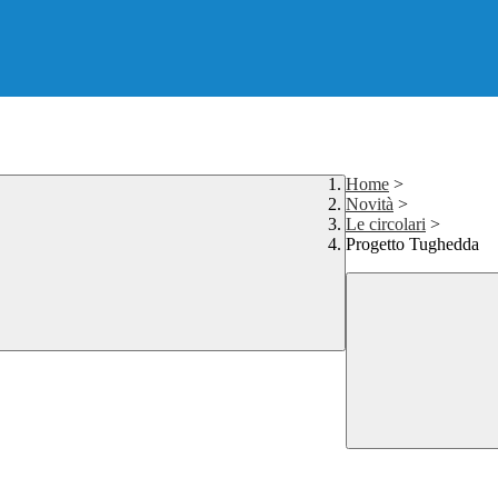
Home
>
Novità
>
Le circolari
>
Progetto Tughedda