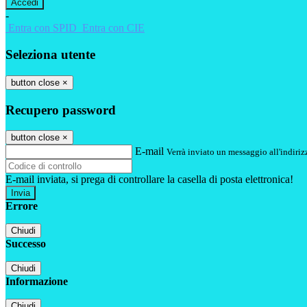
-
Entra con SPID
Entra con CIE
Seleziona utente
button close
×
Recupero password
button close
×
E-mail
Verrà inviato un messaggio all'indirizz
E-mail inviata, si prega di controllare la casella di posta elettronica!
Errore
Chiudi
Successo
Chiudi
Informazione
Chiudi