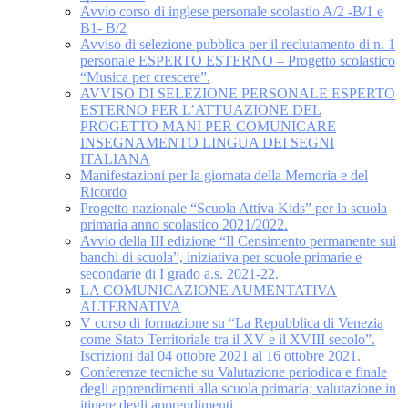
Avvio corso di inglese personale scolastio A/2 -B/1 e
B1- B/2
Avviso di selezione pubblica per il reclutamento di n. 1
personale ESPERTO ESTERNO – Progetto scolastico
“Musica per crescere”.
AVVISO DI SELEZIONE PERSONALE ESPERTO
ESTERNO PER L’ATTUAZIONE DEL
PROGETTO MANI PER COMUNICARE
INSEGNAMENTO LINGUA DEI SEGNI
ITALIANA
Manifestazioni per la giornata della Memoria e del
Ricordo
Progetto nazionale “Scuola Attiva Kids” per la scuola
primaria anno scolastico 2021/2022.
Avvio della III edizione “Il Censimento permanente sui
banchi di scuola”, iniziativa per scuole primarie e
secondarie di I grado a.s. 2021-22.
LA COMUNICAZIONE AUMENTATIVA
ALTERNATIVA
V corso di formazione su “La Repubblica di Venezia
come Stato Territoriale tra il XV e il XVIII secolo”.
Iscrizioni dal 04 ottobre 2021 al 16 ottobre 2021.
Conferenze tecniche su Valutazione periodica e finale
degli apprendimenti alla scuola primaria; valutazione in
itinere degli apprendimenti.