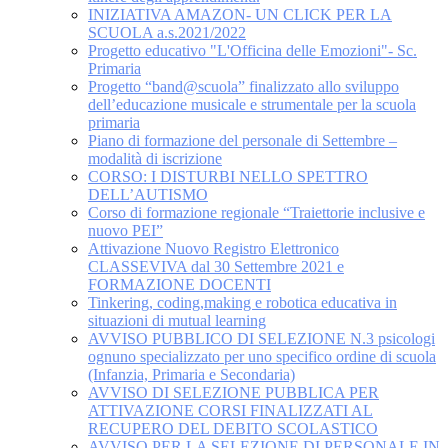
INIZIATIVA AMAZON- UN CLICK PER LA
SCUOLA a.s.2021/2022
Progetto educativo "L'Officina delle Emozioni"- Sc.
Primaria
Progetto “band@scuola” finalizzato allo sviluppo
dell’educazione musicale e strumentale per la scuola
primaria
Piano di formazione del personale di Settembre –
modalità di iscrizione
CORSO: I DISTURBI NELLO SPETTRO
DELL’AUTISMO
Corso di formazione regionale “Traiettorie inclusive e
nuovo PEI”
Attivazione Nuovo Registro Elettronico
CLASSEVIVA dal 30 Settembre 2021 e
FORMAZIONE DOCENTI
Tinkering, coding,making e robotica educativa in
situazioni di mutual learning
AVVISO PUBBLICO DI SELEZIONE N.3 psicologi
ognuno specializzato per uno specifico ordine di scuola
(Infanzia, Primaria e Secondaria)
AVVISO DI SELEZIONE PUBBLICA PER
ATTIVAZIONE CORSI FINALIZZATI AL
RECUPERO DEL DEBITO SCOLASTICO
AVVISO PER LA SELEZIONE DI PERSONALE IN