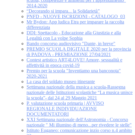
scuola, competenze e ambienti per l’apprendimento”
2014-2020
“Decorando si impara... la Solidarietà”
PNFD - NUOVE ISCRIZIONI - CATALOGO_03
Mr Bydon: App ludica Etra per imparare la raccolta
differenziata
DDI: Spettacolo - Educazione alla Giustizia e alla
Legalità con La volpe Sophia
Bando concorso audiovisivo "Dante, in breve"
PREMIO SCUOLA DIGITALE 2020 per la provincia
di PADOVA - PREMIAZIONE 27/04/2021
Contest artistico ART4LOVE! Amore, sessualità e
affettività in epoca covid-19
Premio per la scuola "Inventiamo una banconota"
2020-2021
La casa del soldato museo itinerante
Settimana nazionale della musica a scuola-Rassegna
nazionale delle Istituzioni scolastiche “La musica unisce
la scuola”- dal 24 al 29 Maggio 2021
P. valutazione scuola primaria | AVVISO
REGIONALE INDIVIDUAZIONE
DOCUMENTATORI
XXI Settimana nazionale dell'Astronomia - Concorso
nazionale " Mi illumino di meno...per rivedere le stelle"
Istituto Euganeo: comunicazione inzio corso n.4 ambito