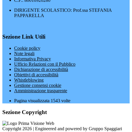
C.F.: 80010920280
DIRIGENTE SCOLASTICO: Prof.ssa STEFANIA
PAPPARELLA
Sezione Link Utili
Cookie policy
Note legali
Informativa Privacy
Ufficio Relazioni con il Pubblico
Dichiarazione di accessibilità
Obiettivi di accessibilità
Whistleblowing
Gestione consensi cookie
Amministrazione trasparente
Pagina visualizzata
1543
volte
Sezione Copyright
Copyright 2026 | Engineered and powered by Gruppo Spaggiari