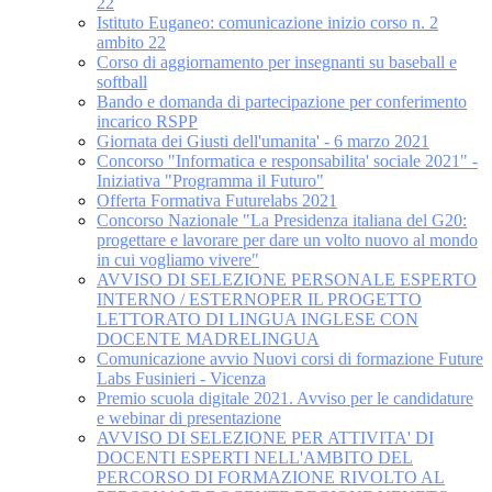
22
Istituto Euganeo: comunicazione inizio corso n. 2
ambito 22
Corso di aggiornamento per insegnanti su baseball e
softball
Bando e domanda di partecipazione per conferimento
incarico RSPP
Giornata dei Giusti dell'umanita' - 6 marzo 2021
Concorso "Informatica e responsabilita' sociale 2021" -
Iniziativa "Programma il Futuro"
Offerta Formativa Futurelabs 2021
Concorso Nazionale "La Presidenza italiana del G20:
progettare e lavorare per dare un volto nuovo al mondo
in cui vogliamo vivere"
AVVISO DI SELEZIONE PERSONALE ESPERTO
INTERNO / ESTERNOPER IL PROGETTO
LETTORATO DI LINGUA INGLESE CON
DOCENTE MADRELINGUA
Comunicazione avvio Nuovi corsi di formazione Future
Labs Fusinieri - Vicenza
Premio scuola digitale 2021. Avviso per le candidature
e webinar di presentazione
AVVISO DI SELEZIONE PER ATTIVITA' DI
DOCENTI ESPERTI NELL'AMBITO DEL
PERCORSO DI FORMAZIONE RIVOLTO AL