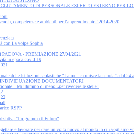
NTI DI SOSTEGNO
 RECLUTAMENTO DI PERSONALE ESPERTO ESTERNO PER LO
ioni
uola, competenze e ambienti per l’apprendimento” 2014-2020
renziata
ità con La volpe Sophia
di PADOVA - PREMIAZIONE 27/04/2021
vità in epoca covid-19
2021
nale delle Istituzioni scolastiche “La musica unisce la scuola”- dal 24
IONALE INDIVIDUAZIONE DOCUMENTATORI
nale " Mi illumino di meno...per rivedere le stelle"
22
 22
all
carico RSPP
Iniziativa "Programma il Futuro"
gettare e lavorare per dare un volto nuovo al mondo in cui vogliamo vi