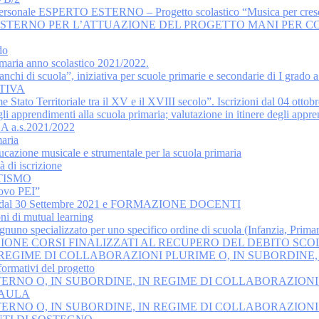
 1 personale ESPERTO ESTERNO – Progetto scolastico “Musica per cres
ESTERNO PER L’ATTUAZIONE DEL PROGETTO MANI PER 
do
imaria anno scolastico 2021/2022.
nchi di scuola”, iniziativa per scuole primarie e secondarie di I grado a
TIVA
tato Territoriale tra il XV e il XVIII secolo”. Iscrizioni dal 04 ottob
li apprendimenti alla scuola primaria; valutazione in itinere degli appr
a.s.2021/2022
maria
ucazione musicale e strumentale per la scuola primaria
 di iscrizione
TISMO
uovo PEI”
VA dal 30 Settembre 2021 e FORMAZIONE DOCENTI
ni di mutual learning
ecializzato per uno specifico ordine di scuola (Infanzia, Primari
ZIONE CORSI FINALIZZATI AL RECUPERO DEL DEBITO SC
 REGIME DI COLLABORAZIONI PLURIME O, IN SUBORDINE,
ativi del progetto
TERNO O, IN SUBORDINE, IN REGIME DI COLLABORAZIONI
’AULA
TERNO O, IN SUBORDINE, IN REGIME DI COLLABORAZIONI