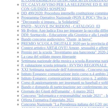
IL CONFERIMENTO DI INCARICHI DI INSEGNA
ITC CALVI AVVISO PER LA SELEZIONE ED IL
CON GIUDIZIO SOSPESO
DD 499/2020: Procedura interpello costituzione commiss
Programma Operativo Nazionale (PON E POC) “Per la sc
“Decorando si impara... la Solidarietà”
PNFD - NUOVE ISCRIZIONI - CATALOGO_03
Mr Bydon: App ludica Etra per imparare la raccolta diffe
DDI: Spettacolo - Educazione alla Giustizia e alla Legal
Bando concorso audiovisivo "Dante, in breve"
PREMIO SCUOLA DIGITALE 2020 per la provincia 
Contest artistico ART4LOVE! Amore, sessualità e affetti
Premio per la scuola "Inventiamo una banconota" 2020-
La casa del soldato museo itinerante
Settimana nazionale della musica a scuola-Rassegna nazio
P. valutazione scuola primaria | AVVISO REG
XXI Settimana nazionale dell'Astronomia - Concorso nazio
Istituto Euganeo: comunicazione inzio corso n.4 ambito 
Istituto Euganeo: comunicazione inizio corso n. 2 ambito
Corso di aggiornamento per insegnanti su baseball e softb
Bando e domanda di partecipazione per conferimento in
Giornata dei Giusti dell'umanita' - 6 marzo 2021
Concorso "Informatica e responsabilita' sociale 2021" - 
Offerta Formativa Futurelabs 2021
Concorso Nazionale "La Presidenza italiana del G20: pro