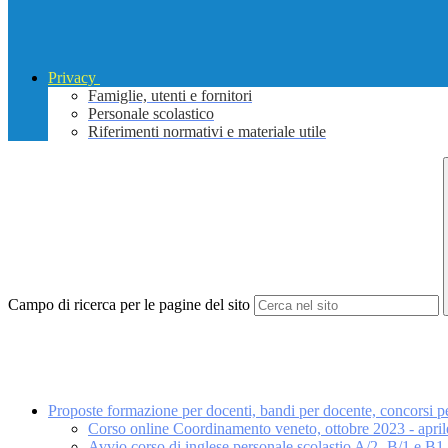
Privacy
Famiglie, utenti e fornitori
Personale scolastico
Riferimenti normativi e materiale utile
Campo di ricerca per le pagine del sito
Proposte formazione per docenti, bandi per docente, concorsi per
Corso online Coordinamento veneto, ottobre 2023 - apri
Avvio corso di inglese personale scolastio A/2 -B/1 e B1