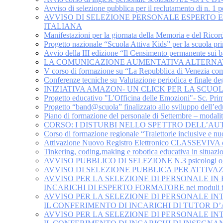
Avviso di selezione pubblica per il reclutamento di n.
AVVISO DI SELEZIONE PERSONALE ESPERTO 
ITALIANA
Manifestazioni per la giornata della Memoria e del Ricor
Progetto nazionale “Scuola Attiva Kids” per la scuola pr
Avvio della III edizione “Il Censimento permanente sui ba
LA COMUNICAZIONE AUMENTATIVA ALTERNA
V corso di formazione su “La Repubblica di Venezia come S
Conferenze tecniche su Valutazione periodica e finale deg
INIZIATIVA AMAZON- UN CLICK PER LA SCUOLA 
Progetto educativo "L'Officina delle Emozioni"- Sc. Pri
Progetto “band@scuola” finalizzato allo sviluppo dell’ed
Piano di formazione del personale di Settembre – modalità
CORSO: I DISTURBI NELLO SPETTRO DELL’AU
Corso di formazione regionale “Traiettorie inclusive e n
Attivazione Nuovo Registro Elettronico CLASSEVI
Tinkering, coding,making e robotica educativa in situazio
AVVISO PUBBLICO DI SELEZIONE N.3 psicologi ognuno sp
AVVISO DI SELEZIONE PUBBLICA PER ATTIVA
AVVISO PER LA SELEZIONE DI PERSONALE IN
INCARICHI DI ESPERTO FORMATORE nei moduli form
AVVISO PER LA SELEZIONE DI PERSONALE IN
IL CONFERIMENTO DI INCARICHI DI TUTOR D
AVVISO PER LA SELEZIONE DI PERSONALE IN