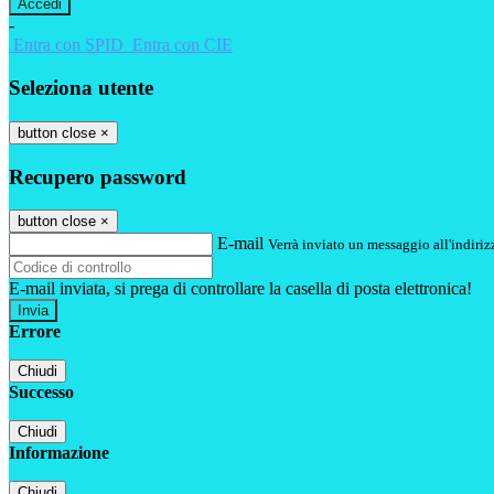
-
Entra con SPID
Entra con CIE
Seleziona utente
button close
×
Recupero password
button close
×
E-mail
Verrà inviato un messaggio all'indirizz
E-mail inviata, si prega di controllare la casella di posta elettronica!
Errore
Chiudi
Successo
Chiudi
Informazione
Chiudi