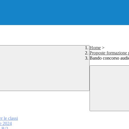
Home
>
Proposte formazione p
Bando concorso audio
 le classi
le 2024
- B/2