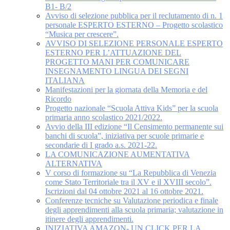
B1- B/2
Avviso di selezione pubblica per il reclutamento di n. 1
personale ESPERTO ESTERNO – Progetto scolastico
“Musica per crescere”.
AVVISO DI SELEZIONE PERSONALE ESPERTO
ESTERNO PER L’ATTUAZIONE DEL
PROGETTO MANI PER COMUNICARE
INSEGNAMENTO LINGUA DEI SEGNI
ITALIANA
Manifestazioni per la giornata della Memoria e del
Ricordo
Progetto nazionale “Scuola Attiva Kids” per la scuola
primaria anno scolastico 2021/2022.
Avvio della III edizione “Il Censimento permanente sui
banchi di scuola”, iniziativa per scuole primarie e
secondarie di I grado a.s. 2021-22.
LA COMUNICAZIONE AUMENTATIVA
ALTERNATIVA
V corso di formazione su “La Repubblica di Venezia
come Stato Territoriale tra il XV e il XVIII secolo”.
Iscrizioni dal 04 ottobre 2021 al 16 ottobre 2021.
Conferenze tecniche su Valutazione periodica e finale
degli apprendimenti alla scuola primaria; valutazione in
itinere degli apprendimenti.
INIZIATIVA AMAZON- UN CLICK PER LA