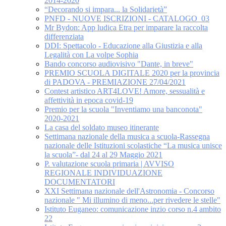
2014-2020
“Decorando si impara... la Solidarietà”
PNFD - NUOVE ISCRIZIONI - CATALOGO_03
Mr Bydon: App ludica Etra per imparare la raccolta
differenziata
DDI: Spettacolo - Educazione alla Giustizia e alla
Legalità con La volpe Sophia
Bando concorso audiovisivo "Dante, in breve"
PREMIO SCUOLA DIGITALE 2020 per la provincia
di PADOVA - PREMIAZIONE 27/04/2021
Contest artistico ART4LOVE! Amore, sessualità e
affettività in epoca covid-19
Premio per la scuola "Inventiamo una banconota"
2020-2021
La casa del soldato museo itinerante
Settimana nazionale della musica a scuola-Rassegna
nazionale delle Istituzioni scolastiche “La musica unisce
la scuola”- dal 24 al 29 Maggio 2021
P. valutazione scuola primaria | AVVISO
REGIONALE INDIVIDUAZIONE
DOCUMENTATORI
XXI Settimana nazionale dell'Astronomia - Concorso
nazionale " Mi illumino di meno...per rivedere le stelle"
Istituto Euganeo: comunicazione inzio corso n.4 ambito
22