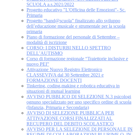
SCUOLA a.s.2021/2022
Progetto educativo "L'Officina delle Emozioni"- Sc.
Primaria
Progetto “band@scuola” finalizzato allo sviluppo
dell’educazione musicale e strumentale per la scuola
primaria
Piano di formazione del personale di Settembre –
modalità di iscrizione
CORSO: I DISTURBI NELLO SPETTRO
DELL’AUTISMO
Corso di formazione regionale “Traiettorie inclusive e
nuovo PEI”
Attivazione Nuovo Registro Elettronico
CLASSEVIVA dal 30 Settembre 2021 e
FORMAZIONE DOCENTI
Tinkering, coding,making e robotica educativa in
situazioni di mutual learning
AVVISO PUBBLICO DI SELEZIONE N.3 psicologi
ognuno specializzato per uno specifico ordine di scuola
(Infanzia, Primaria e Secondaria)
AVVISO DI SELEZIONE PUBBLICA PER
ATTIVAZIONE CORSI FINALIZZATI AL
RECUPERO DEL DEBITO SCOLASTICO
AVVISO PER LA SELEZIONE DI PERSONALE IN
REGIME DI COLLABORAZIONI PLURIME O, IN