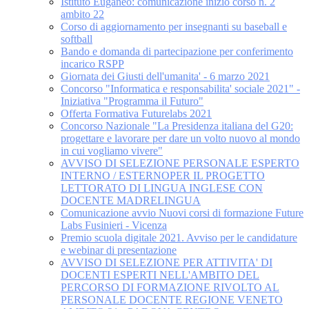
Istituto Euganeo: comunicazione inizio corso n. 2
ambito 22
Corso di aggiornamento per insegnanti su baseball e
softball
Bando e domanda di partecipazione per conferimento
incarico RSPP
Giornata dei Giusti dell'umanita' - 6 marzo 2021
Concorso "Informatica e responsabilita' sociale 2021" -
Iniziativa "Programma il Futuro"
Offerta Formativa Futurelabs 2021
Concorso Nazionale "La Presidenza italiana del G20:
progettare e lavorare per dare un volto nuovo al mondo
in cui vogliamo vivere"
AVVISO DI SELEZIONE PERSONALE ESPERTO
INTERNO / ESTERNOPER IL PROGETTO
LETTORATO DI LINGUA INGLESE CON
DOCENTE MADRELINGUA
Comunicazione avvio Nuovi corsi di formazione Future
Labs Fusinieri - Vicenza
Premio scuola digitale 2021. Avviso per le candidature
e webinar di presentazione
AVVISO DI SELEZIONE PER ATTIVITA' DI
DOCENTI ESPERTI NELL'AMBITO DEL
PERCORSO DI FORMAZIONE RIVOLTO AL
PERSONALE DOCENTE REGIONE VENETO