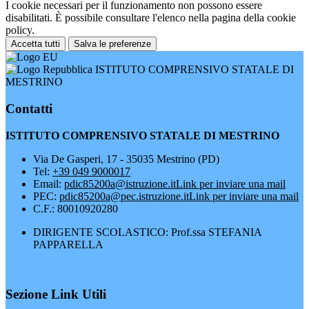
I cookie necessari per il funzionamento non possono essere
disabilitati. È possibile consultare l'elenco nella pagina della cookie
policy.
Accetta tutti
Salva le preferenze
ISTITUTO COMPRENSIVO STATALE DI
MESTRINO
Contatti
ISTITUTO COMPRENSIVO STATALE DI MESTRINO
Via De Gasperi, 17 - 35035 Mestrino (PD)
Tel:
+39 049 9000017
Email:
pdic85200a@istruzione.it
Link per inviare una mail
PEC:
pdic85200a@pec.istruzione.it
Link per inviare una mail
C.F.: 80010920280
DIRIGENTE SCOLASTICO: Prof.ssa STEFANIA
PAPPARELLA
Sezione Link Utili