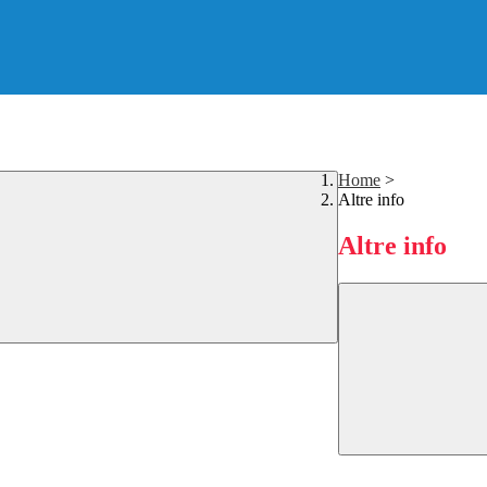
Home
>
Altre info
Altre info