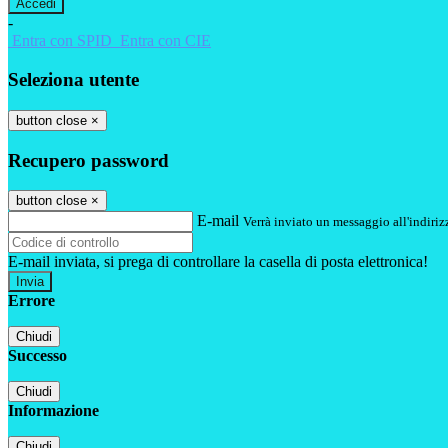
-
Entra con SPID
Entra con CIE
Seleziona utente
button close
×
Recupero password
button close
×
E-mail
Verrà inviato un messaggio all'indirizz
E-mail inviata, si prega di controllare la casella di posta elettronica!
Errore
Chiudi
Successo
Chiudi
Informazione
Chiudi