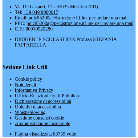
Via De Gasperi, 17 - 35035 Mestrino (PD)
Tel:
+39 049 9000017
Email:
pdic85200a@istruzione.it
Link per inviare una mail
PEC:
pdic85200a@pec.istruzione.it
Link per inviare una mail
C.F.: 80010920280
DIRIGENTE SCOLASTICO: Prof.ssa STEFANIA
PAPPARELLA
Sezione Link Utili
Cookie policy
Note legali
Informativa Privacy
Ufficio Relazioni con il Pubblico
Dichiarazione di accessibilità
Obiettivi di accessibilità
Whistleblowing
Gestione consensi cookie
Amministrazione trasparente
Pagina visualizzata
83739
volte